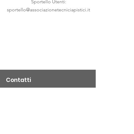
Sportello Utenti:
sportello@associazionetecniciapistici.it
Contatti
A.TECN.A
Associazione Tecnici Apistici
Sede legale e Ufficio Segreteria
Via Giacomo Matteotti, 79
40024 Castel San Pietro Terme (BO)
C.F.
0000090054520375
Presidenza