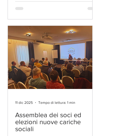
piattaforma Google Meet. All'ordine del
giorno ci sono l'approvazione del
bilancio consuntivo e preventivo,
aggiornamenti sulla Norma UNI, la
formazione dei soci, i progetti in corso
e le varie ed eventuali.
11 dic 2025
Tempo di lettura: 1 min
Assemblea dei soci ed
elezioni nuove cariche
sociali