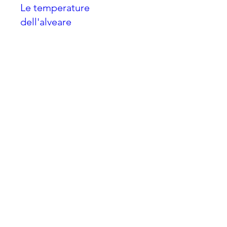
Le temperature
dell'alveare
lun 21 feb
Scopri di più
Dettagli
Contatti
A.TECN.A
Associazione Tecnici Apistici
Sede legale e Ufficio Segreteria
Via Giacomo Matteotti, 79
40024 Castel San Pietro Terme (BO)
C.F.
0000090054520375