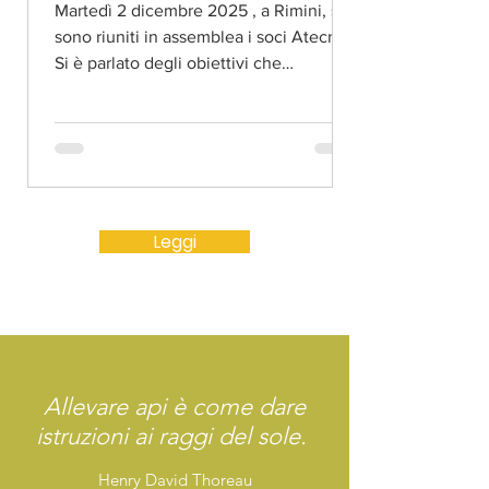
Martedì 2 dicembre 2025 , a Rimini, si
sono riuniti in assemblea i soci Atecna.
Si è parlato degli obiettivi che
l'associazione ha raggiunto, quelli da
raggiungere e delle nuove sfide che
l'aspettano. Sono stati anche eletti il
nuovo Consiglio direttivo e il Collegio
dei Probiviri . Consiglio direttivo: Bassi
Eleonora, Carrelli Antonio, Colombari
Leggi
Livio, Gotti Massimiliano, Lazzarin
Serena, Moretti Marco, Pappalardo
Simona, Raffinetti Andrea e Valobra
Federico. Collegio dei p
Allevare api è come dare
istruzioni ai raggi del sole.
Henry David Thoreau